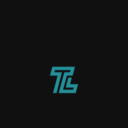
technische Kozeptentwicklu
t-Erstellung
d technische Dokumentation