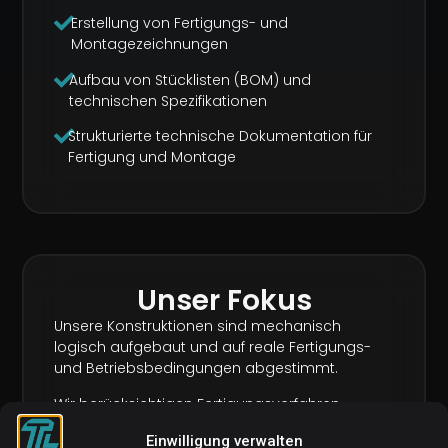
Erstellung von Fertigungs- und
Montagezeichnungen
Aufbau von Stücklisten (BOM) und
technischen Spezifikationen
Strukturierte technische Dokumentation für
Fertigung und Montage
Unser Fokus
Unsere Konstruktionen sind mechanisch
logisch aufgebaut und auf reale Fertigungs-
und Betriebsbedingungen abgestimmt.
Wir berücksichtigen Fertigungsverfahren,
Toleranzen, Montageabläufe sowie relevante
Einwilligung verwalten
Normen und technische Standards.